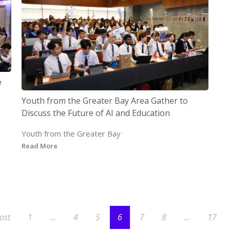
e
Youth from the Greater Bay Area Gather to
Discuss the Future of AI and Education
Youth from the Greater Bay
Read More
ost
1
…
4
5
6
7
8
…
17