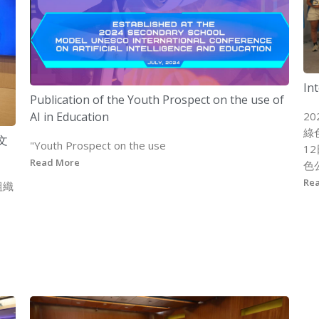
In
Publication of the Youth Prospect on the use of
AI in Education
2
綠
文
"Youth Prospect on the use
1
Read More
色
Re
組織