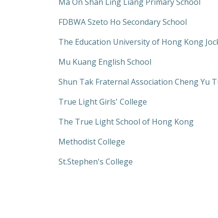
Ma On Shan Ling Liang Primary School
FDBWA Szeto Ho Secondary School
The Education University of Hong Kong Joc
Mu Kuang English School
Shun Tak Fraternal Association Cheng Yu 
True Light Girls' College
The True Light School of Hong Kong
Methodist College
St.Stephen's College