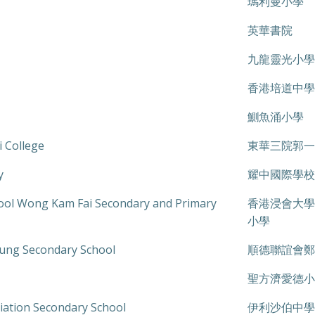
瑪利曼小學
英華書院
九龍靈光小學
香港培道中學
鰂魚涌小學
 College
東華三院郭一
y
耀中國際學校 
chool Wong Kam Fai Secondary and Primary
香港浸會大學
小學
Tung Secondary School
順德聯誼會鄭
聖方濟愛德小
iation Secondary School
伊利沙伯中學