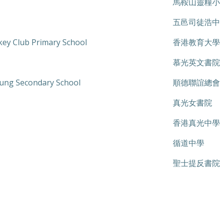
馬鞍山靈糧小
五邑司徒浩中
key Club Primary School
香港教育大學
慕光英文書院
Tung Secondary School
順德聯誼總會
真光女書院
香港真光中學
循道中學
聖士提反書院