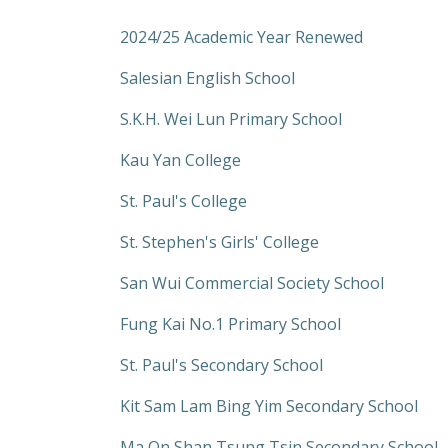
2024/25 Academic Year Renewed
Salesian English School
S.K.H. Wei Lun Primary School
Kau Yan College
St. Paul's College
St. Stephen's Girls' College
San Wui Commercial Society School
Fung Kai No.1 Primary School
St. Paul's Secondary School
Kit Sam Lam Bing Yim Secondary School
Ma On Shan Tsung Tsin Secondary School