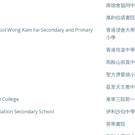
路德會協同中
萬鈞伯裘書院
chool Wong Kam Fai Secondary and Primary
香港浸會大學
小學
香港培道中學
馬鞍山崇真中
聖方濟愛德小
荔景天主教中
 College
東華三院郭一
iation Secondary School
伊利沙伯中學
英華書院