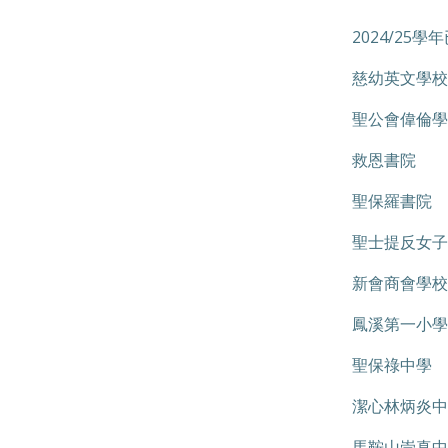
2024/25學
慈幼英文學校
聖公會偉倫學
救恩書院
聖保羅書院
聖士提反女子
新會商會學校
鳳溪第一小學
聖保祿中學
潔心林炳炎中
馬鞍山崇真中