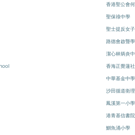
香港聖公會何
聖保祿中學
聖士提反女子
路德會啟聾學
潔心林炳炎中
hool
香海正覺蓮社
中華基金中學
沙田循道衛理
鳳溪第一小學
港青基信書院
鰂魚涌小學