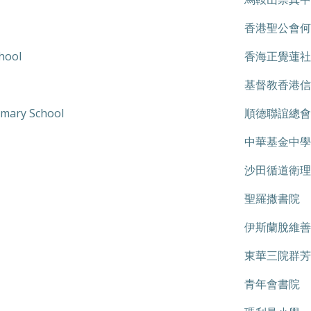
香港聖公會何
hool
香海正覺蓮社
基督教香港信
imary School
順德聯誼總會
中華基金中學
沙田循道衛理
聖羅撒書院
伊斯蘭脫維善
東華三院群芳
青年會書院