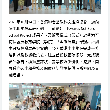
年
月
日，香港聯合國教科文組織協會「邁向
2023
10
14
碳中和學校嘉許計劃」（計劃）
– Towards Net-Zero
成果分享及頒證儀式（儀式）於香港可
School Project
持續發展教育學院（學院）「零碳展室」舉辦
。
計劃
由可持續發展基金資助，
間香港中小學在完成一系
10
培訓以及數據收集後，建立首份校園碳帳簿，完成碳
審計報告，獲頒嘉許狀，為學校逐步優化、減排，開
展邁向碳中和學校及開展創新教學提供清晰方向及實
踐建議。