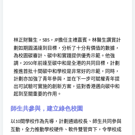
林正財醫生，
，
擔任主禮嘉賓。林醫生讚賞計
SBS
JP
劃如期圓滿達到目標，分析了十分有價值的數據，
為校園碳審計、碳中和實踐提供優秀示範。他強
調，
年前達至碳中和是全港的共同目標，計劃
2050
推進首批十間碳中和學校是非常好的示範，同時，
計劃亦加強了青年參與，並在下一步可賦權青年提
出可試驗可實施的創新方案，這對香港邁向碳中和
起到至關重要的作用。
師生共參與，建立綠色校園
以
間學校作為先導，計劃通過校長、師生共同參與
10
互動，全力推動學校硬件、軟件雙管齊下，令學校成