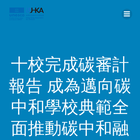
十校完成碳審計
報告 成為邁向碳
中和學校典範全
面推動碳中和融