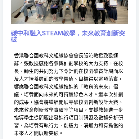
碳中和融入STEAM教學，未來教育創新突
破
香港聯合國教科文組織協會會長張沁教授致歡迎
辭。張教授感謝各參與計劃學校的大力支持，在校
長、師生的共同努力下令計劃在校園碳審計層面以
及人才培養層面的教學價值、目標得以逐項落實，
響應聯合國教科文組織推進的「教育的未來」倡
議，培養面向未來的可持續綠色人才。繼本次
計劃
的成果，協會將繼續開展零碳校園創新設計大賽、
未來教育創新教學實驗室等項目，
支援教師進一步
指導
學生從問題出發進行項目制研習及數據分析研
習，為培養有執行力、創造力、溝通力和有擔當的
未來人才開展新突破。