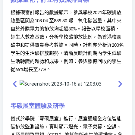
根據碳審計報告的數據顯示，參與學校
年碳排放
2021
總量區間為
至
噸二氧化碳當量，其中來
108.04
889.80
自於外購電力的排放均超過
。報告以學校面積、
80%
師生人數為基數，分析學校碳排放比例，為香港校園
碳中和提供寶貴參考數據。同時，計劃亦分析近
名
200
學生的生活碳排放趨勢，清晰反映計劃期內學生低碳
生活轉變的趨勢和成果，例如：參與膠樽回收的學生
從
增長至
。
65%
77%
零碳展室體驗及研學
儀式於學院「零碳展室」進行，展室通過全方位智能
碳排放監測設施，實時顯示燈光、電子熒幕、空調、
甚至是閉路電視（
）的耗能所產生的碳排放。參