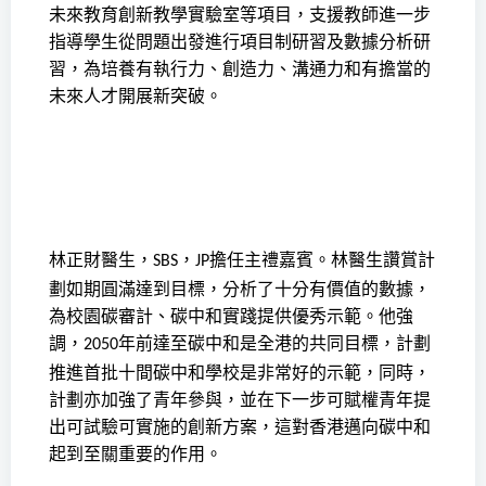
未來教育創新教學實驗室等項目，
支援教師進一步
指導
學生從問題出發進行項目制研習及數據分析研
習，為培養有執行力、創造力、溝通力和有擔當的
未來人才開展新突破。
林正財醫生，
，
擔任主禮嘉賓。林醫生讚賞計
SBS
JP
劃如期圓滿達到目標，分析了十分有價值的數據，
為校園碳審計、碳中和實踐提供優秀示範。他強
調，
年前達至碳中和是全港的共同目標，計劃
2050
推進首批十間碳中和學校是非常好的示範，同時，
計劃亦加強了青年參與，並在下一步可賦權青年提
出可試驗可實施的創新方案，這對香港邁向碳中和
起到至關重要的作用。