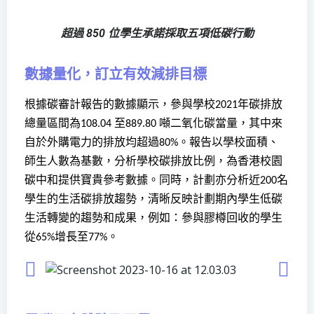
超過 850 位學生承諾採取五項低碳行動
數據量化，訂立有效減排目標
根據碳審計報告的數據顯示，參與學校
年碳排放
2021
總量區間為
至
噸二氧化碳當量，其中來
108.04
889.80
自於外購電力的排放均超過
。報告以學校面積、
80%
師生人數為基數，分析學校碳排放比例，為香港校園
碳中和提供寶貴參考數據。同時，計劃亦分析近
名
200
學生的生活碳排放趨勢，清晰反映計劃期內學生低碳
生活轉變的趨勢和成果，例如：參與膠樽回收的學生
從
增長至
。
65%
77%