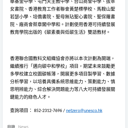
華基金中學、屯門天主教中學、台山商會中學、拔萃
女書院、香港教育工作者聯會黃楚標學校、馬鞍山聖
若瑟小學、培僑書院、聖母無玷聖心書院、聖保羅書
院、廠商會蔡章閣中學和。計劃使用香港可持續發展
教育學院出版的《碳素養與低碳生活》雙語教材。
香港聯合國教科文組織協會亦將以本次計劃為開端，
繼續推行「邁向碳中和學校」項目，期望未來鼓勵更
多學校建立校園碳帳簿，開展更多項目製學習、數據
分析學習，以培養具備系統思維能力、策劃能力、慎
思明辨能力、綜合解決問題能力等八大可持續發展關
鍵能力的綠色人才。
查詢項目：
852-2312-7696 /
netzero@unesco.hk
目錄
News