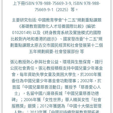
上下冊ISBN 978-988-75669-3-9, ISBN 978-988-
75669-9-1（2025）等。
主要研究包括: 中國教育學會"十二五"規劃重點課題
《基礎教育國際化人才培養國際比較》(編號:
01020149) 以及《終身教育系統及實施模式的國際
比較對內地和香港的啟示》、國家發改委"十二五"規
劃重點課題太原古交市國民經濟和社會發展第十二個
五年規劃綱要-社會發展部份 等
張沁教授熱心參與社會公益、環境與生態保育，踐行
公民社會責任。張沁教授積極支持中國兒童少年基金
會，每年資助失學女童及貧困大學生，於2000年獲
委任為中國兒童少年基金會功勳理事；2002年，於
首屆「中國兒童慈善活動日」獲授予「慈善愛心人
士」，名留中國八達嶺長城「中國兒童慈善功德
碑」；2006年獲「女性世界」華人精英女性「社會
服務獎」銀獎；2012年獲選為「中國十大傑出管理
人物」；2013年獲「中國可持續發展教育開拓者