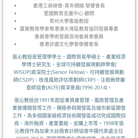
香港工商總會-青年網絡 榮譽會長
愛國教育支援中心 顧問
常州大學客座教授
廣東教育學會粵港澳大灣區教育協同發展專業
委員會學術發展咨询委員會委員
香港非遺文化學會榮譽會長
張沁教授是管理學學士、國際貿易學碩士、產業經濟
學博士研究生，全球可持續發展規劃師學會(
WISDP)資深院士(Senior Fellow)、可持續發展規劃
師(CSDP)、核淮風險評估策劃師(CRP)、注冊舞弊審
查師協會(ACFE)資深會員(1996-2014)。
張沁教授自1991年起從事資產管理、風險管理及產
業營運開發等工作，積極參與開發區及城市新區開發
工作，為多個國家級經濟技術開發區成功完成國際招
商、海外融資、產業重組、並購上市等。1998年張
沁教授作為加拿大註冊會計師協會中國代表處主任