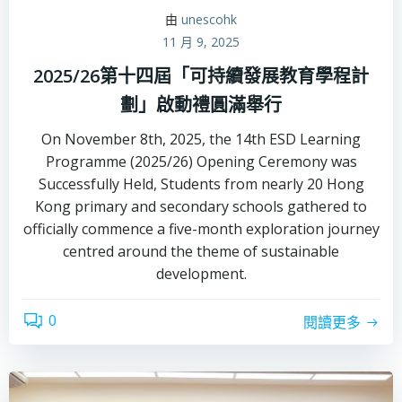
由
unescohk
11 月 9, 2025
2025/26第十四屆「可持續發展教育學程計
劃」啟動禮圓滿舉行
On November 8th, 2025, the 14th ESD Learning
Programme (2025/26) Opening Ceremony was
Successfully Held, Students from nearly 20 Hong
Kong primary and secondary schools gathered to
officially commence a five-month exploration journey
centred around the theme of sustainable
development.
0
閱讀更多