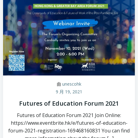
由
unescohk
9 月 19, 2021
Futures of Education Forum 2021
Futures of Education Forum 2021 Join Online:
https://www.eventbrite.hk/e/futures-of-education-
forum-2021-registration-169468160831 You can find