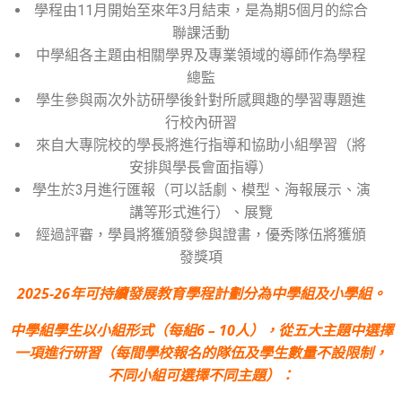
學程由11月開始至來年3月結束，是為期5個月的綜合
聯課活動
中學組各主題由相關學界及專業領域的導師作為學程
總監
學生參與兩次外訪研學後針對所感興趣的學習專題進
行校內研習
來自大專院校的學長將進行指導和協助小組學習（將
安排與學長會面指導）
學生於3月進行匯報（可以話劇、模型、海報展示、演
講等形式進行）、展覽
經過評審，學員將獲頒發參與證書，優秀隊伍將獲頒
發獎項
2025-26年可持續發展教育學程計劃分為中學組及小學組。
中學組學生以小組形式（每組6 – 10人），從五大主題中選擇
一項進行研習（每間學校報名的隊伍及學生數量不設限制，
不同小組可選擇不同主題）：