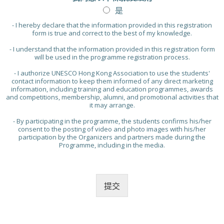
是
- I hereby declare that the information provided in this registration
form is true and correct to the best of my knowledge.
- I understand that the information provided in this registration form
will be used in the programme registration process.
- I authorize UNESCO Hong Kong Association to use the students'
contact information to keep them informed of any direct marketing
information, including training and education programmes, awards
and competitions, membership, alumni, and promotional activities that
it may arrange.
- By participating in the programme, the students confirms his/her
consent to the posting of video and photo images with his/her
participation by the Organizers and partners made during the
Programme, including in the media.
提交