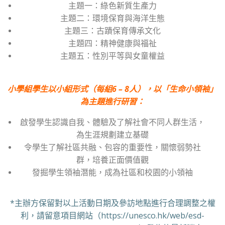
主題一：綠色新質生產力
主題二：環境保育與海洋生態
主題三：古蹟保育傳承文化
主題四：精神健康與福祉
主題五：性別平等與女童權益
小學組學生以小組形式（每組6 – 8人），以「生命小領袖」
為主題進行研習：
啟發學生認識自我、體驗及了解社會不同人群生活，
為生涯規劃建立基礎
令學生了解社區共融、包容的重要性，關懷弱勢社
群，培養正面價值觀
發掘學生領袖潛能，成為社區和校園的小領袖
*主辦方保留對以上活動日期及參訪地點進行合理調整之權
利，請留意項目網站（https://unesco.hk/web/esd-