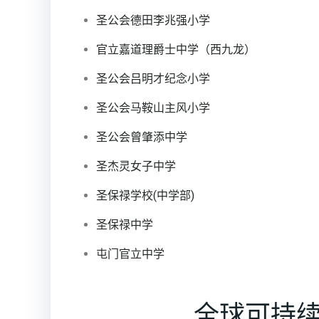
圣公会德田李兆强小学
官立嘉道理爵士中学（西九龙）
圣公会吕明才纪念小学
圣公会马鞍山主风小学
圣公会曾肇添中学
圣杰灵女子中学
圣保禄学校(中学部)
圣保禄中学
屯门官立中学
全球可持续