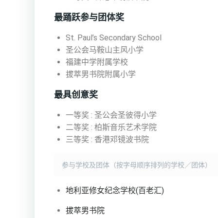
最踊跃参与团体奖
St. Paul’s Secondary School
圣公会马鞍山主风小学
福建中学附属学校
拔萃男书院附属小学
最具创意奖
一等奖 : 圣公会圣彼得小学
二等奖 : 柏斯音乐艺术学院
三等奖 : 香港邓镜波书院
参与学校及团体（按字母顺序排列的学校／团体）
地利亚修女纪念学校(百老汇)
拔萃男书院